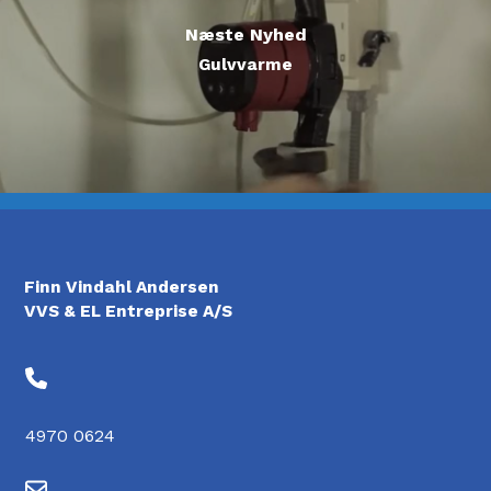
Næste Nyhed
Gulvvarme
Finn Vindahl Andersen
VVS & EL Entreprise A/S
4970 0624