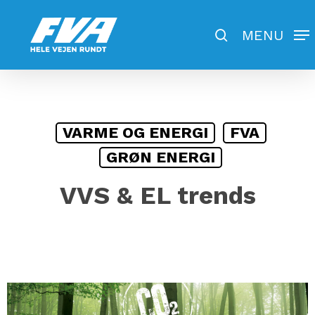
Skip
to
search
MENU
Close
main
Menu
content
VARME OG ENERGI
FVA
GRØN ENERGI
VVS & EL trends