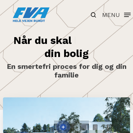
Skip
to
search
MENU
Close
main
Menu
content
Når
du
skal
renovere
din
bolig
En smertefri proces for dig og din
familie