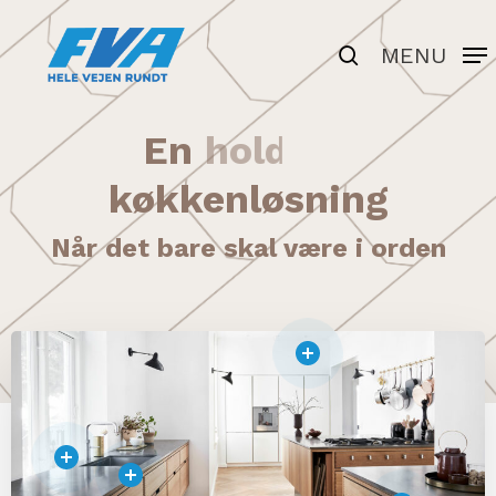
Skip
to
search
MENU
Close
main
Menu
content
En
holdbar
køkkenløsning
Når det bare skal være i orden