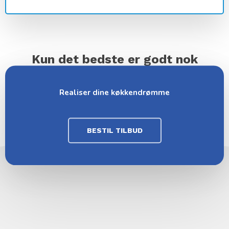
Kun det bedste er godt nok
Komplette Løsninger. Ingen Kompromiser. Lækre
Materialer.
Realiser dine køkkendrømme
BESTIL TILBUD