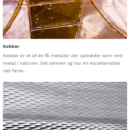
Kobber
Kobber er et af de få metaller der optræder som rent
metal i naturen. Det skinner og har en karakteristisk
rød farve.
Close
Close
Close
Close