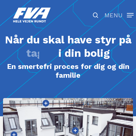
Skip
to
search
MENU
Close
main
Menu
content
Når
du
skal
have
styr
på
taget
i
din
bolig
En smertefri proces for dig og din
familie