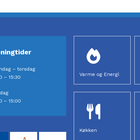
ningtider
ndag – torsdag
Varme og Energi
0 – 15:30
edag
0 – 15:00
Køkken