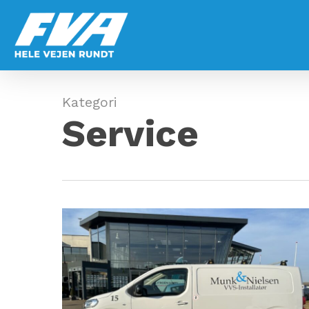
Skip
to
main
content
Kategori
Service