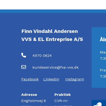
Finn Vindahl Andersen
VVS & EL Entreprise A/S
Åb
Ma
4970 0624
7:3
kundeservice@fva-vvs.dk
Fr
7:3
Facebook
LinkedIn
Instagram
Adresse
Praktisk
Engholmvej 6
CVR-nr: