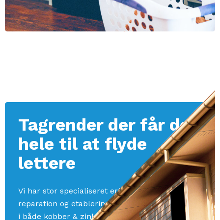
Tagrender der får det
hele til at flyde
lettere
Vi har stor specialiseret erfaring indenfor
reparation og etablering af tagrender og nedløb
i både kobber & zink. Tagrender og nedløb