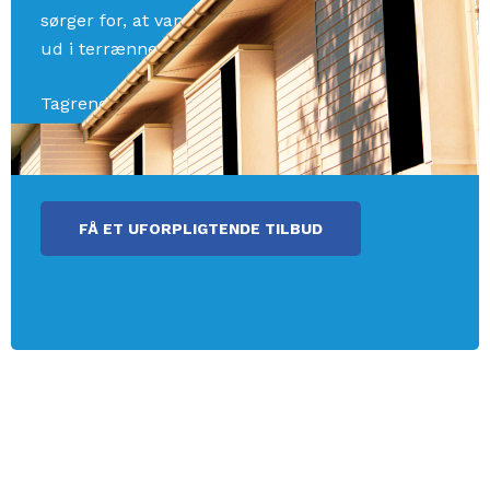
sørger for, at vandet bliver ledt, fra husets tag
ud i terrænnet.
Tagrenden skal sidde ved tagfoden og nedløbet
forbinder tagrenden og regnvandsbrønden.
Tagrender kan udføres i mange materialer.
FÅ ET UFORPLIGTENDE TILBUD