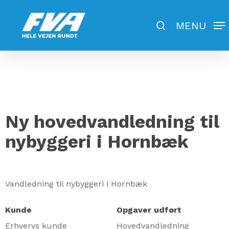
Skip
to
search
MENU
Close
main
Menu
content
Ny hovedvandledning til
nybyggeri i Hornbæk
Vandledning til nybyggeri i Hornbæk
Kunde
Opgaver udført
Erhvervs kunde
Hovedvandledning